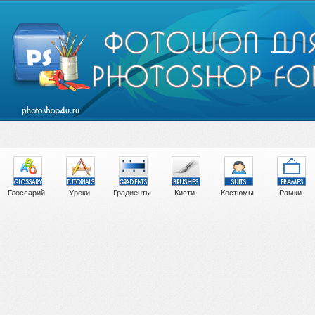
Глоссарий
Уроки
Градиенты
Кисти
Костюмы
Рамки