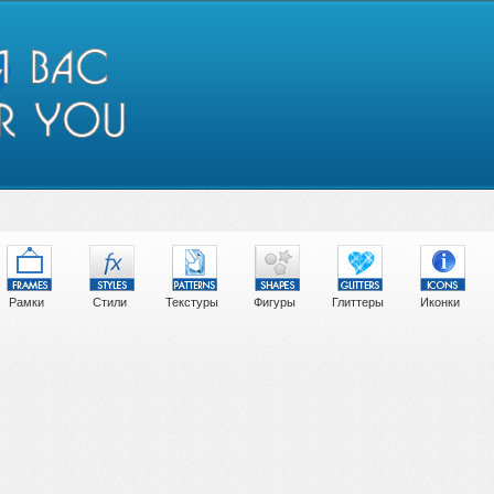
Рамки
Стили
Текстуры
Фигуры
Глиттеры
Иконки