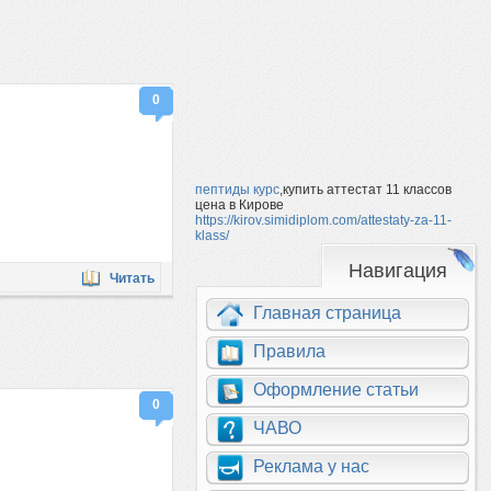
0
пептиды курс
,купить аттестат 11 классов
цена в Кирове
https://kirov.simidiplom.com/attestaty-za-11-
klass/
Навигация
Читать
Главная страница
Правила
Оформление статьи
0
ЧАВО
Реклама у нас