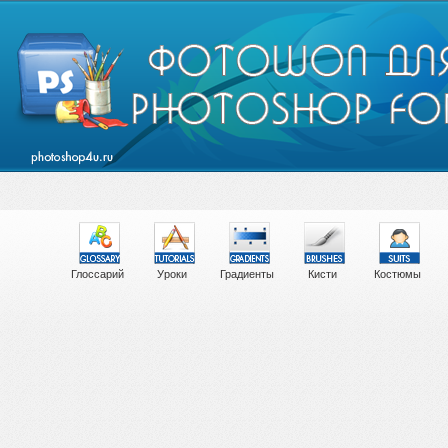
Глоссарий
Уроки
Градиенты
Кисти
Костюмы