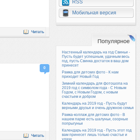
RSS
Мобильная версия
Читать
Популярное
Настенный календарь на год Свиньи -
Пусть будет успешным, удачным весь
год, пусть Свинка достаток в ваш дом
принесет
0
Рамка для детских фото - К нам
приходит Новый Год
Зимний календарь для фотошопа на
2019 год с символом года - С Новым
Годом, с Новым Годом, с новым
счастьем и добром
Календарь на 2019 год - Пусть будут
верными друзья и очень дружною семья
Рамка-коллаж для детских фото - В
нашем парке есть шалуньи, озорные
попрыгуньи
Календарь на 2019 год - Пусть этот год
вам принесет лишь только счастье и
Читать
удачу