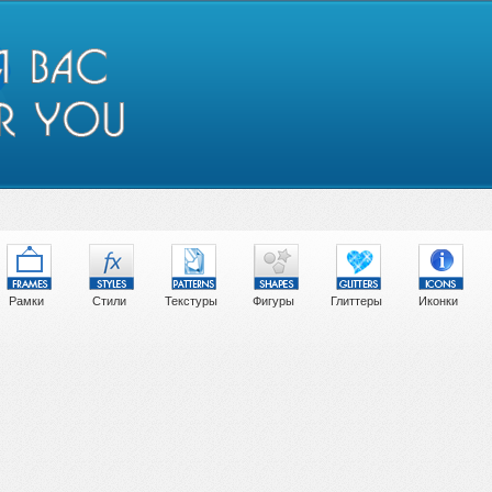
Рамки
Стили
Текстуры
Фигуры
Глиттеры
Иконки