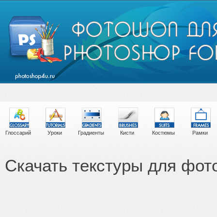
Глоссарий
Уроки
Градиенты
Кисти
Костюмы
Рамки
Скачать текстуры для фо