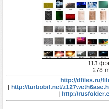
113 фо
278 
http://dfiles.ru/f
|
http://turbobit.net/z127weth6ase.
|
http://rusfolder