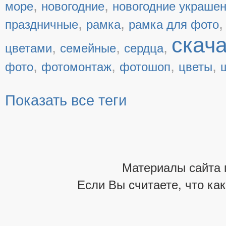
,
,
море
новогодние
новогодние украше
,
,
праздничные
рамка
рамка для фото
скач
,
,
,
цветами
семейные
сердца
,
,
,
,
фото
фотомонтаж
фотошоп
цветы
Показать все теги
Материалы сайта 
Если Вы считаете, что ка