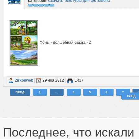
Категория:
Скачать текстуры для фотошопа
Фоны - Волшебная сказка - 2
Zirkonweb
29 ноя 2012
1437
ПРЕД
1
...
4
5
6
7
СЛЕД
Последнее, что искали