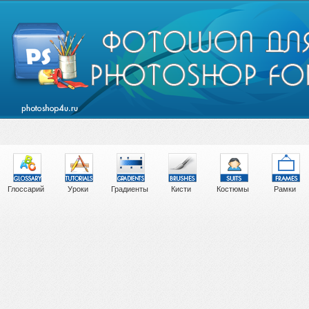
Глоссарий
Уроки
Градиенты
Кисти
Костюмы
Рамки