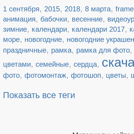
,
,
,
,
1 сентября
2015
2018
8 марта
frame
,
,
,
анимация
бабочки
весенние
видеоу
,
,
,
зимние
календари
календари 2017
к
,
,
море
новогодние
новогодние украше
,
,
праздничные
рамка
рамка для фото
скач
,
,
,
цветами
семейные
сердца
,
,
,
,
фото
фотомонтаж
фотошоп
цветы
Показать все теги