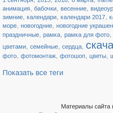
,
,
,
анимация
бабочки
весенние
видеоу
,
,
,
зимние
календари
календари 2017
к
,
,
море
новогодние
новогодние украше
,
,
праздничные
рамка
рамка для фото
скач
,
,
,
цветами
семейные
сердца
,
,
,
,
фото
фотомонтаж
фотошоп
цветы
Показать все теги
Материалы сайта 