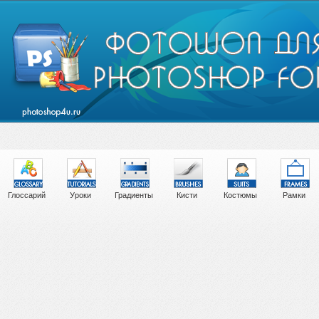
Глоссарий
Уроки
Градиенты
Кисти
Костюмы
Рамки