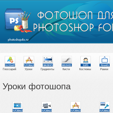
Глоссарий
Уроки
Градиенты
Кисти
Костюмы
Рамки
Уроки фотошопа