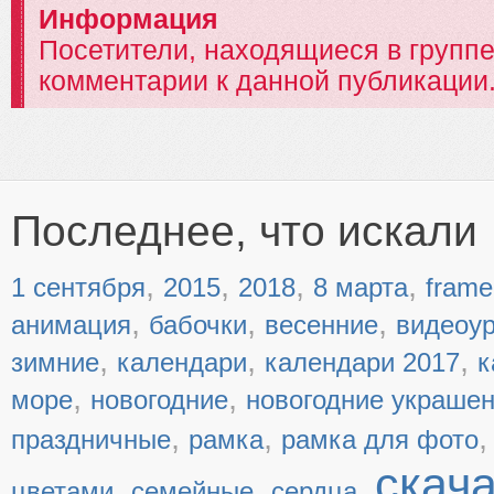
Информация
Посетители, находящиеся в групп
комментарии к данной публикации
Последнее, что искали
,
,
,
,
1 сентября
2015
2018
8 марта
frame
,
,
,
анимация
бабочки
весенние
видеоу
,
,
,
зимние
календари
календари 2017
к
,
,
море
новогодние
новогодние украше
,
,
праздничные
рамка
рамка для фото
скач
,
,
,
цветами
семейные
сердца