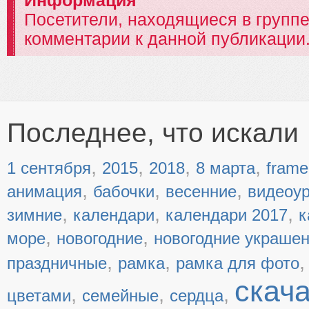
Информация
Посетители, находящиеся в групп
комментарии к данной публикации
Последнее, что искали
,
,
,
,
1 сентября
2015
2018
8 марта
frame
,
,
,
анимация
бабочки
весенние
видеоу
,
,
,
зимние
календари
календари 2017
к
,
,
море
новогодние
новогодние украше
,
,
праздничные
рамка
рамка для фото
скач
,
,
,
цветами
семейные
сердца