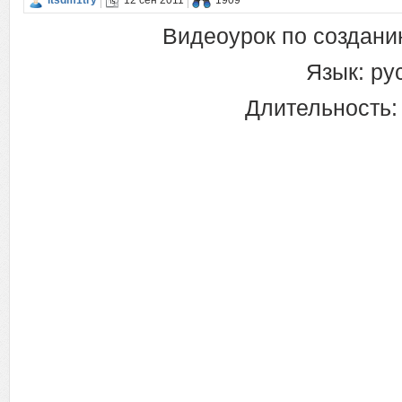
itsdm1try
12 сен 2011
1909
Видеоурок по создани
Язык: ру
Длительность: 