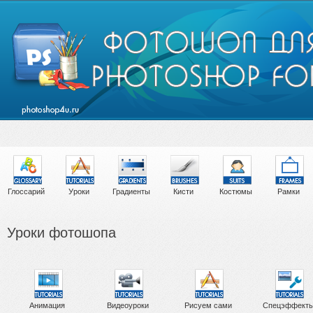
Глоссарий
Уроки
Градиенты
Кисти
Костюмы
Рамки
Уроки фотошопа
Анимация
Видеоуроки
Рисуем сами
Спецэффект