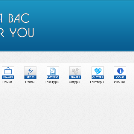
Рамки
Стили
Текстуры
Фигуры
Глиттеры
Иконки