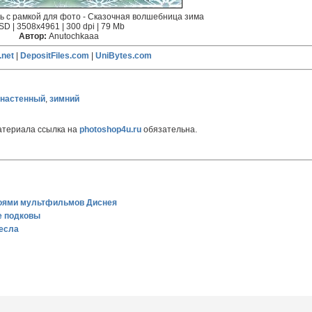
ь с рамкой для фото - Сказочная волшебница зима
SD | 3508х4961 | 300 dpi | 79 Mb
Автор:
Anutochkaaa
.net
|
DepositFiles.com
|
UniBytes.com
настенный
,
зимний
атериала ссылка на
photoshop4u.ru
обязательна.
ероями мультфильмов Диснея
е подковы
несла