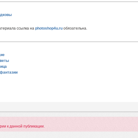
одковы
атериала ссылка на
photoshop4u.ru
обязательна.
дие
цветы
ница
 фантазии
арии к данной публикации.