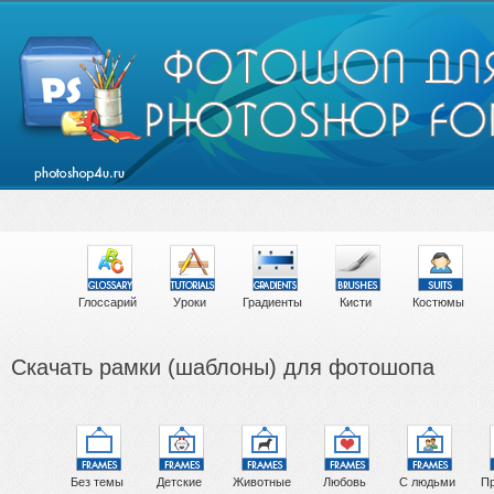
Глоссарий
Уроки
Градиенты
Кисти
Костюмы
Скачать рамки (шаблоны) для фотошопа
Без темы
Детские
Животные
Любовь
С людьми
Пр