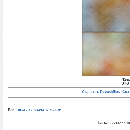
Живо
JPG 
Скачать с Depositfiles
|
Скач
Теги:
текстуры
,
скачать
,
краски
При копировании м