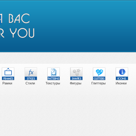
Рамки
Стили
Текстуры
Фигуры
Глиттеры
Иконки