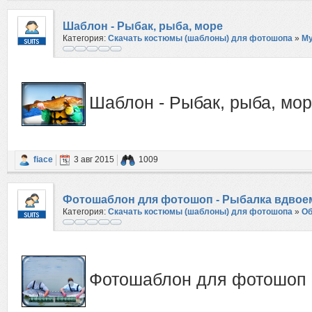
Шаблон - Рыбак, рыба, море
Категория:
Скачать костюмы (шаблоны) для фотошопа
»
М
Шаблон - Рыбак, рыба, мо
fiace
3 авг 2015
1009
Фотошаблон для фотошоп - Рыбалка вдвое
Категория:
Скачать костюмы (шаблоны) для фотошопа
»
О
Фотошаблон для фотошоп 