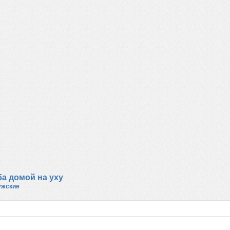
а домой на уху
ужские