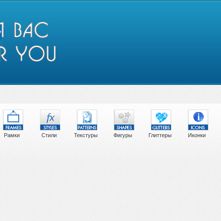
Рамки
Стили
Текстуры
Фигуры
Глиттеры
Иконки