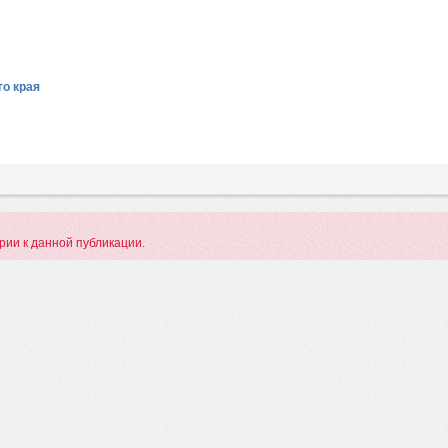
о края
арии к данной публикации.