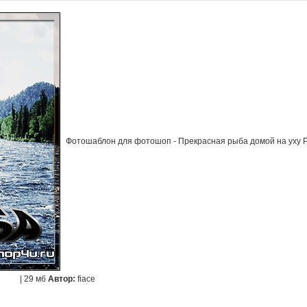
Фотошаблон для фотошоп - Прекрасная рыба домой на уху PS
| 29 мб
Автор:
fiace