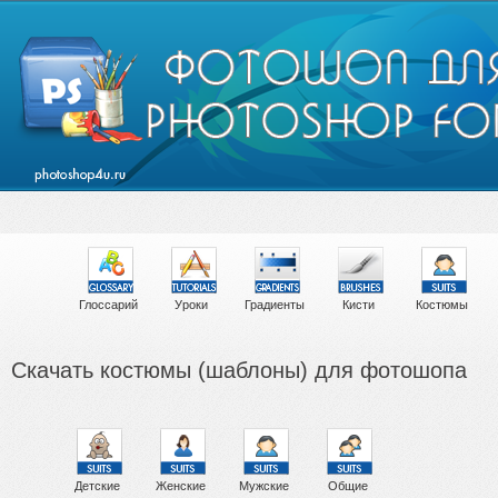
Глоссарий
Уроки
Градиенты
Кисти
Костюмы
Скачать костюмы (шаблоны) для фотошопа
Детские
Женские
Мужские
Общие