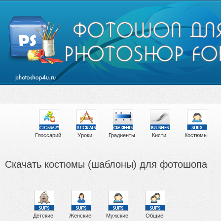
Глоссарий
Уроки
Градиенты
Кисти
Костюмы
Скачать костюмы (шаблоны) для фотошопа
Детские
Женские
Мужские
Общие