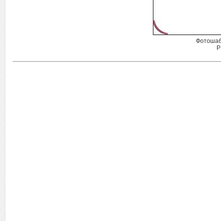
Фотошаб
P