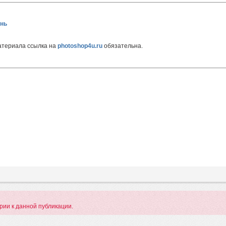
нь
атериала ссылка на
photoshop4u.ru
обязательна.
арии к данной публикации.