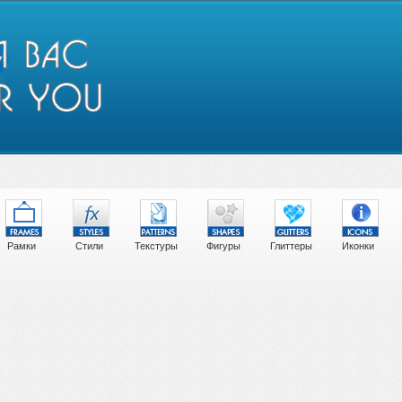
Рамки
Стили
Текстуры
Фигуры
Глиттеры
Иконки