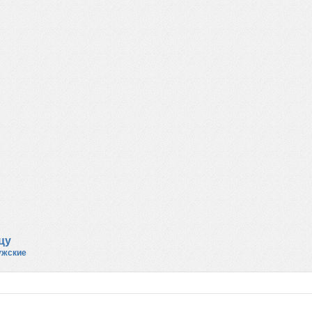
цу
ужские