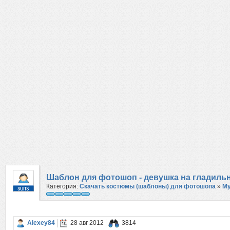
Шаблон для фотошоп - девушка на гладиль
Категория:
Скачать костюмы (шаблоны) для фотошопа
»
М
Alexey84
28 авг 2012
3814