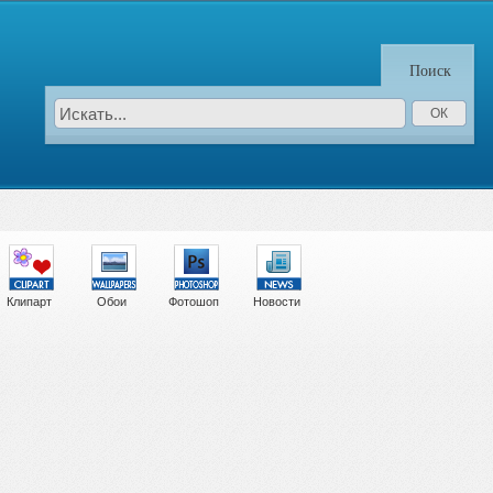
Поиск
Клипарт
Обои
Фотошоп
Новости