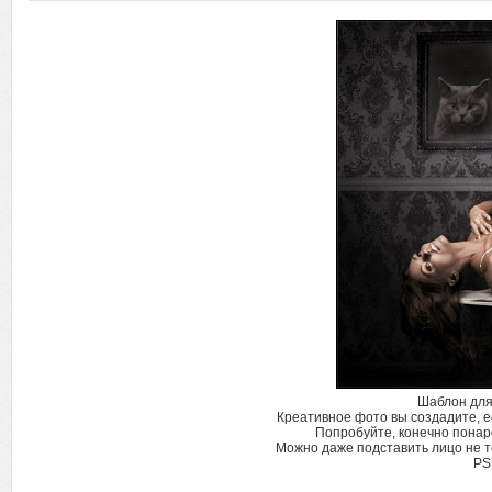
Шаблон для
Креативное фото вы создадите, 
Попробуйте, конечно понаро
Можно даже подставить лицо не то
PSD