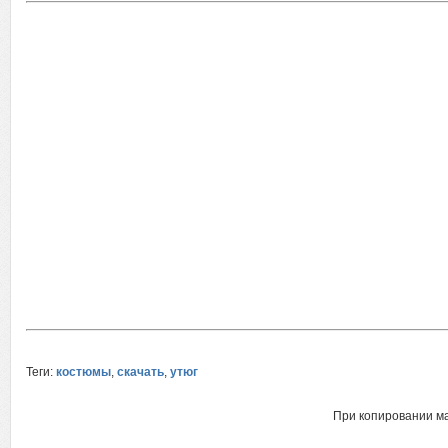
Теги:
костюмы
,
скачать
,
утюг
При копировании м