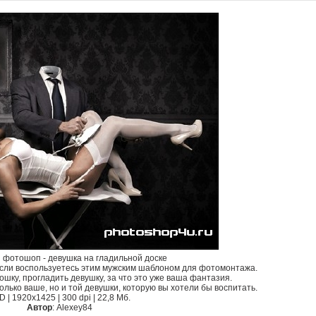
 фотошоп - девушка на гладильной доске
если воспользуетесь этим мужским шаблоном для фотомонтажа.
шку, прогладить девушку, за что это уже ваша фантазия.
лько ваше, но и той девушки, которую вы хотели бы воспитать.
 | 1920x1425 | 300 dpi | 22,8 Мб.
Автор
: Alexey84