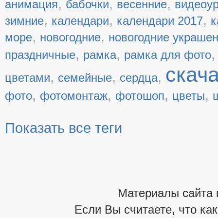
,
,
,
анимация
бабочки
весенние
видеоу
,
,
,
зимние
календари
календари 2017
к
,
,
море
новогодние
новогодние украше
,
,
праздничные
рамка
рамка для фото
скач
,
,
,
цветами
семейные
сердца
,
,
,
,
фото
фотомонтаж
фотошоп
цветы
Показать все теги
Материалы сайта 
Если Вы считаете, что ка