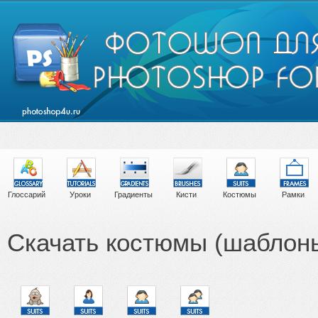
Глоссарий
Уроки
Градиенты
Кисти
Костюмы
Рамки
Скачать костюмы (шаблон