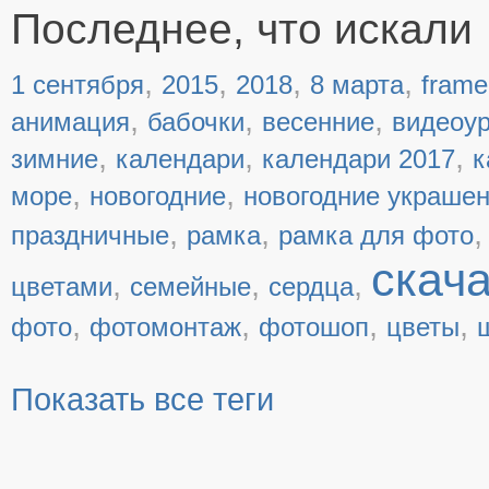
Последнее, что искали
,
,
,
,
1 сентября
2015
2018
8 марта
frame
,
,
,
анимация
бабочки
весенние
видеоу
,
,
,
зимние
календари
календари 2017
к
,
,
море
новогодние
новогодние украше
,
,
праздничные
рамка
рамка для фото
скач
,
,
,
цветами
семейные
сердца
,
,
,
,
фото
фотомонтаж
фотошоп
цветы
Показать все теги