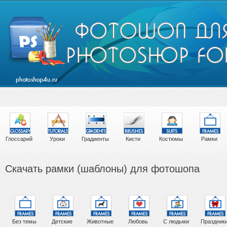
Глоссарий
Уроки
Градиенты
Кисти
Костюмы
Рамки
Скачать рамки (шаблоны) для фотошопа
Без темы
Детские
Животные
Любовь
С людьми
Праздник