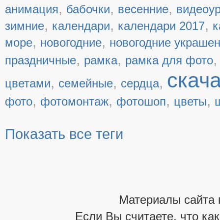
,
,
,
анимация
бабочки
весенние
видеоу
,
,
,
зимние
календари
календари 2017
к
,
,
море
новогодние
новогодние украше
,
,
праздничные
рамка
рамка для фото
скач
,
,
,
цветами
семейные
сердца
,
,
,
,
фото
фотомонтаж
фотошоп
цветы
Показать все теги
Материалы сайта 
Если Вы считаете, что ка