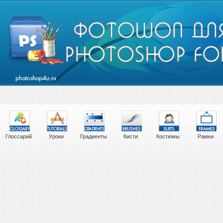
Глоссарий
Уроки
Градиенты
Кисти
Костюмы
Рамки