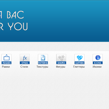
Рамки
Стили
Текстуры
Фигуры
Глиттеры
Иконки