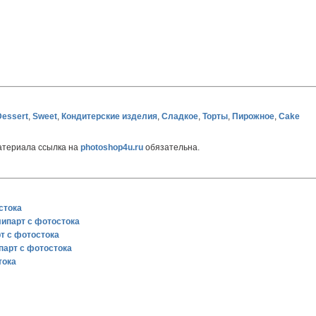
Dessert
,
Sweet
,
Кондитерские изделия
,
Сладкое
,
Торты
,
Пирожное
,
Cake
атериала ссылка на
photoshop4u.ru
обязательна.
стока
липарт с фотостока
рт с фотостока
парт с фотостока
тока