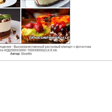
е изделия - Высококачественный растровый клипарт с фотостока
ltra HQ]|2000X3000~7000X8000|214,9 mb
Автор:
SlowMo