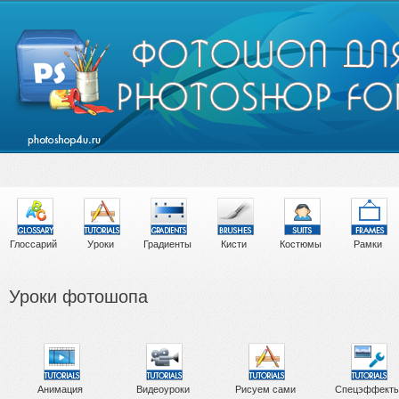
Глоссарий
Уроки
Градиенты
Кисти
Костюмы
Рамки
Уроки фотошопа
Анимация
Видеоуроки
Рисуем сами
Спецэффект