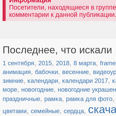
Информация
Посетители, находящиеся в групп
комментарии к данной публикации
Последнее, что искали
,
,
,
,
1 сентября
2015
2018
8 марта
frame
,
,
,
анимация
бабочки
весенние
видеоу
,
,
,
зимние
календари
календари 2017
к
,
,
море
новогодние
новогодние украше
,
,
праздничные
рамка
рамка для фото
скач
,
,
,
цветами
семейные
сердца