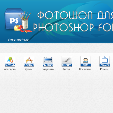
Глоссарий
Уроки
Градиенты
Кисти
Костюмы
Рамки