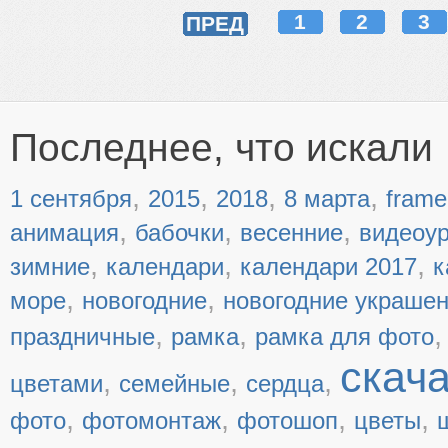
1
2
3
ПРЕД
Последнее, что искали
,
,
,
,
1 сентября
2015
2018
8 марта
frame
,
,
,
анимация
бабочки
весенние
видеоу
,
,
,
зимние
календари
календари 2017
к
,
,
море
новогодние
новогодние украше
,
,
праздничные
рамка
рамка для фото
скач
,
,
,
цветами
семейные
сердца
,
,
,
,
фото
фотомонтаж
фотошоп
цветы