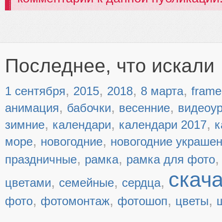
Последнее, что искали
,
,
,
,
1 сентября
2015
2018
8 марта
frame
,
,
,
анимация
бабочки
весенние
видеоу
,
,
,
зимние
календари
календари 2017
к
,
,
море
новогодние
новогодние украше
,
,
праздничные
рамка
рамка для фото
скач
,
,
,
цветами
семейные
сердца
,
,
,
,
фото
фотомонтаж
фотошоп
цветы