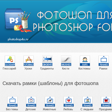
Глоссарий
Уроки
Градиенты
Кисти
Костюмы
Рамки
Скачать рамки (шаблоны) для фотошопа
Без темы
Детские
Животные
Любовь
С людьми
Праздник