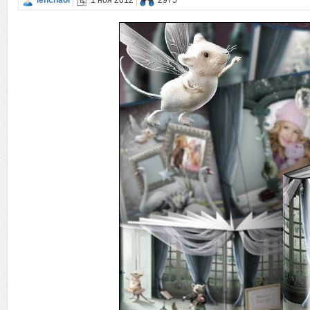
lenchaol
1 ноя 2012
2975