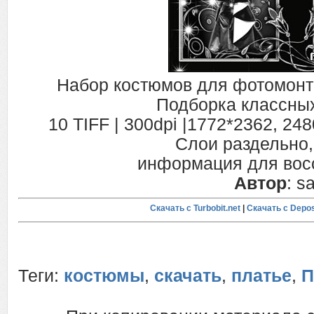
Набор костюмов для фотомонт
Подборка классных
10 TIFF | 300dpi |1772*2362, 248
Слои раздельно
информация для вос
Автор
: s
Скачать с Turbobit.net
|
Скачать с Depos
Теги:
костюмы
,
скачать
,
платье
,
П