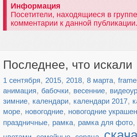
Информация
Посетители, находящиеся в групп
комментарии к данной публикации
Последнее, что искали
,
,
,
,
1 сентября
2015
2018
8 марта
frame
,
,
,
анимация
бабочки
весенние
видеоу
,
,
,
зимние
календари
календари 2017
к
,
,
море
новогодние
новогодние украше
,
,
праздничные
рамка
рамка для фото
скач
,
,
,
цветами
семейные
сердца