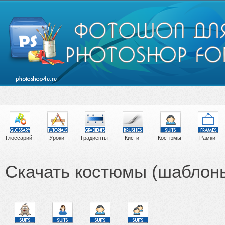
Глоссарий
Уроки
Градиенты
Кисти
Костюмы
Рамки
Скачать костюмы (шаблон