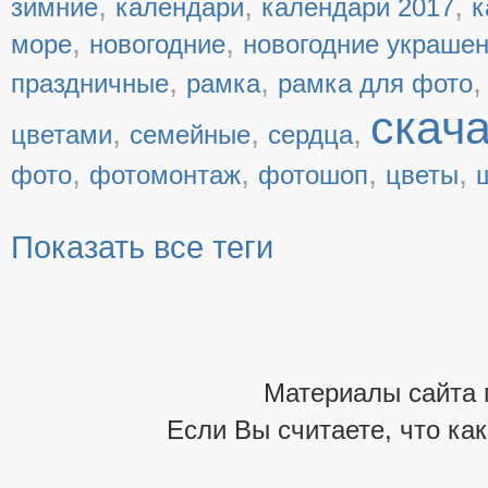
,
,
,
зимние
календари
календари 2017
к
,
,
море
новогодние
новогодние украше
,
,
праздничные
рамка
рамка для фото
скач
,
,
,
цветами
семейные
сердца
,
,
,
,
фото
фотомонтаж
фотошоп
цветы
Показать все теги
Материалы сайта 
Если Вы считаете, что ка