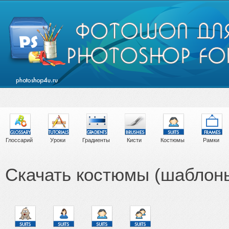
Глоссарий
Уроки
Градиенты
Кисти
Костюмы
Рамки
Скачать костюмы (шаблон