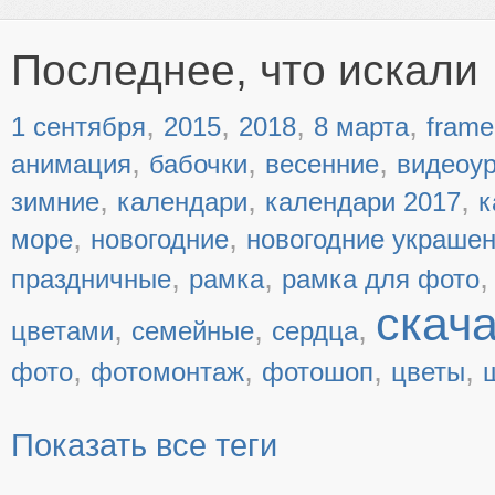
Последнее, что искали
,
,
,
,
1 сентября
2015
2018
8 марта
frame
,
,
,
анимация
бабочки
весенние
видеоу
,
,
,
зимние
календари
календари 2017
к
,
,
море
новогодние
новогодние украше
,
,
праздничные
рамка
рамка для фото
скач
,
,
,
цветами
семейные
сердца
,
,
,
,
фото
фотомонтаж
фотошоп
цветы
Показать все теги