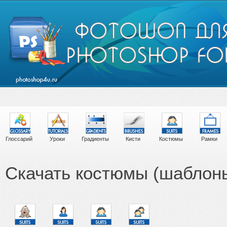
Глоссарий
Уроки
Градиенты
Кисти
Костюмы
Рамки
Скачать костюмы (шаблон