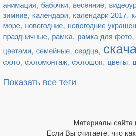
,
,
,
анимация
бабочки
весенние
видеоу
,
,
,
зимние
календари
календари 2017
к
,
,
море
новогодние
новогодние украше
,
,
праздничные
рамка
рамка для фото
скач
,
,
,
цветами
семейные
сердца
,
,
,
,
фото
фотомонтаж
фотошоп
цветы
Показать все теги
Материалы сайта 
Если Вы считаете, что ка