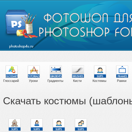
Глоссарий
Уроки
Градиенты
Кисти
Костюмы
Рамки
Скачать костюмы (шаблон