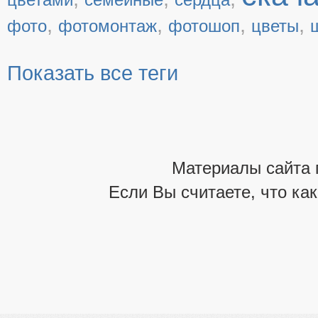
,
,
,
,
фото
фотомонтаж
фотошоп
цветы
Показать все теги
Материалы сайта 
Если Вы считаете, что ка