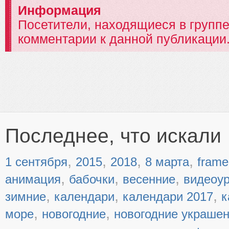
Информация
Посетители, находящиеся в групп
комментарии к данной публикации
Последнее, что искали
,
,
,
,
1 сентября
2015
2018
8 марта
frame
,
,
,
анимация
бабочки
весенние
видеоу
,
,
,
зимние
календари
календари 2017
к
,
,
море
новогодние
новогодние украше