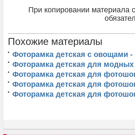
При копировании материала 
обязател
Похожие материалы
Фоторамка детская с овощами -
Фоторамка детская для модных 
Фоторамка детская для фотошоп
Фоторамка детская для фотошопа
Фоторамка детская для фотошоп