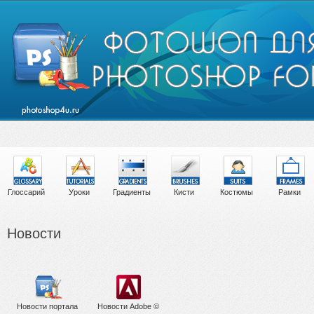
Глоссарий
Уроки
Градиенты
Кисти
Костюмы
Рамки
Новоcти
Новости портала
Новости Adobe ©