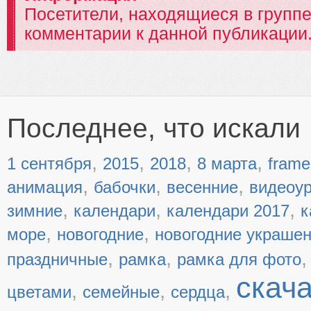
Посетители, находящиеся в групп
комментарии к данной публикации
Последнее, что искали
,
,
,
,
1 сентября
2015
2018
8 марта
frame
,
,
,
анимация
бабочки
весенние
видеоу
,
,
,
зимние
календари
календари 2017
к
,
,
море
новогодние
новогодние украше
,
,
праздничные
рамка
рамка для фото
скач
,
,
,
цветами
семейные
сердца