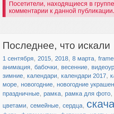
Посетители, находящиеся в групп
комментарии к данной публикации
Последнее, что искали
,
,
,
,
1 сентября
2015
2018
8 марта
frame
,
,
,
анимация
бабочки
весенние
видеоу
,
,
,
зимние
календари
календари 2017
к
,
,
море
новогодние
новогодние украше
,
,
праздничные
рамка
рамка для фото
скач
,
,
,
цветами
семейные
сердца