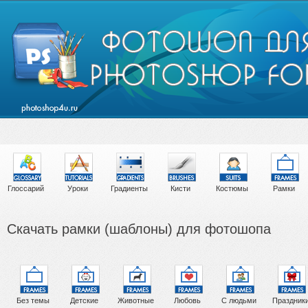
Глоссарий
Уроки
Градиенты
Кисти
Костюмы
Рамки
Скачать рамки (шаблоны) для фотошопа
Без темы
Детские
Животные
Любовь
С людьми
Праздник