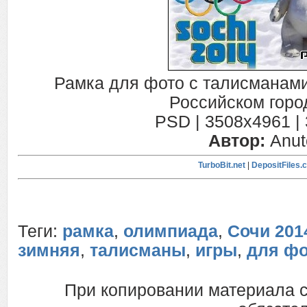
Рамка для фото с талисманами
Российском горо
PSD | 3508x4961 | 
Автор:
Anut
TurboBit.net
|
DepositFiles.
Теги:
рамка
,
олимпиада
,
Сочи 201
зимняя
,
талисманы
,
игры
,
для фо
При копировании материала 