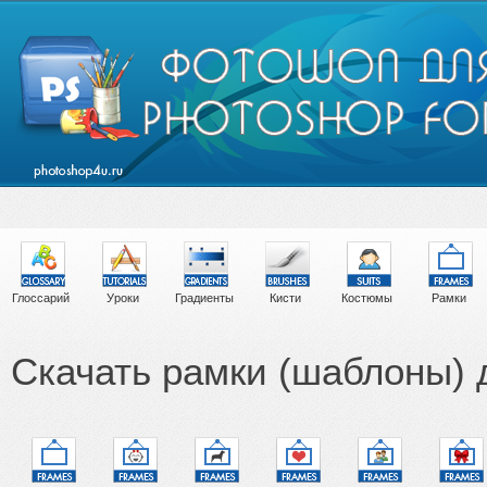
Глоссарий
Уроки
Градиенты
Кисти
Костюмы
Рамки
Скачать рамки (шаблоны)