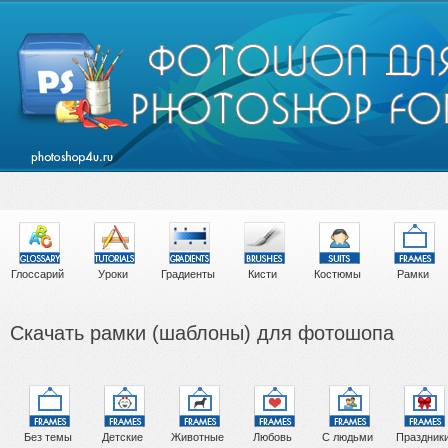
Глоссарий
Уроки
Градиенты
Кисти
Костюмы
Рамки
Скачать рамки (шаблоны) для фотошопа
Без темы
Детские
Животные
Любовь
С людьми
Праздник