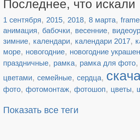
Последнее, что искали
,
,
,
,
1 сентября
2015
2018
8 марта
frame
,
,
,
анимация
бабочки
весенние
видеоу
,
,
,
зимние
календари
календари 2017
к
,
,
море
новогодние
новогодние украше
,
,
праздничные
рамка
рамка для фото
скач
,
,
,
цветами
семейные
сердца
,
,
,
,
фото
фотомонтаж
фотошоп
цветы
Показать все теги