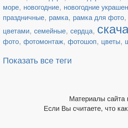
,
,
море
новогодние
новогодние украше
,
,
праздничные
рамка
рамка для фото
скач
,
,
,
цветами
семейные
сердца
,
,
,
,
фото
фотомонтаж
фотошоп
цветы
Показать все теги
Материалы сайта 
Если Вы считаете, что ка