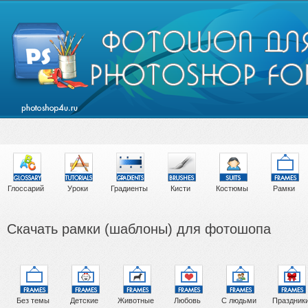
Глоссарий
Уроки
Градиенты
Кисти
Костюмы
Рамки
Скачать рамки (шаблоны) для фотошопа
Без темы
Детские
Животные
Любовь
С людьми
Праздник