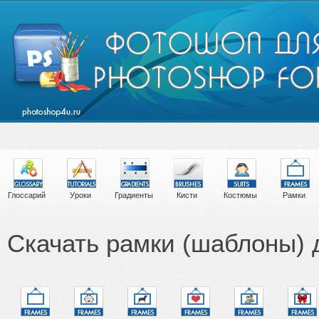
Глоссарий
Уроки
Градиенты
Кисти
Костюмы
Рамки
Скачать рамки (шаблоны)