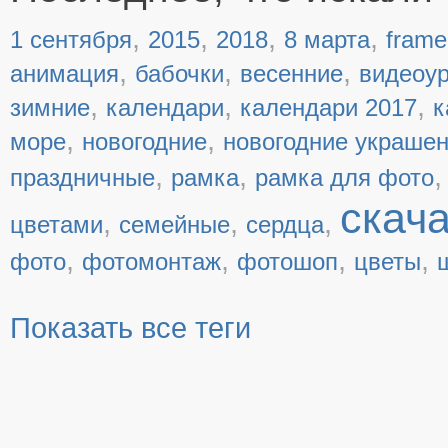
,
,
,
,
1 сентября
2015
2018
8 марта
frame
,
,
,
анимация
бабочки
весенние
видеоу
,
,
,
зимние
календари
календари 2017
к
,
,
море
новогодние
новогодние украше
,
,
праздничные
рамка
рамка для фото
скач
,
,
,
цветами
семейные
сердца
,
,
,
,
фото
фотомонтаж
фотошоп
цветы
Показать все теги