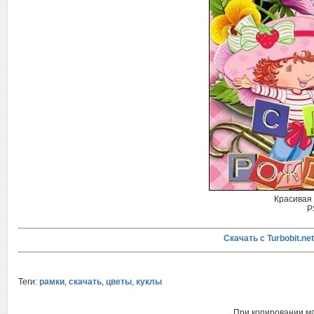
Красивая 
P
Скачать с Turbobit.net
Теги:
рамки
,
скачать
,
цветы
,
куклы
При копировании м