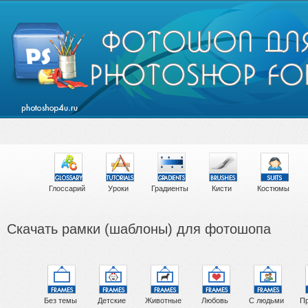
Глоссарий
Уроки
Градиенты
Кисти
Костюмы
Скачать рамки (шаблоны) для фотошопа
Без темы
Детские
Животные
Любовь
С людьми
Пр