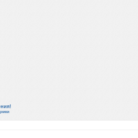
ения!
дники