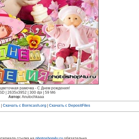
цветочная рамочка - С Днем рождения!
SD | 2635x3952 | 300 dpi | 59 Мб
Автор:
Anutochkaaa
|
Скачать с Borncash.org
|
Скачать с DepositFiles
атериала ссылка на
photoshop4u.ru
обязательна.