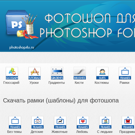
Глоссарий
Уроки
Градиенты
Кисти
Костюмы
Рамки
Скачать рамки (шаблоны) для фотошопа
Без темы
Детские
Животные
Любовь
С людьми
Праздник