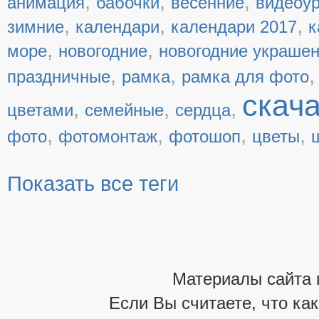
,
,
,
анимация
бабочки
весенние
видеоу
,
,
,
зимние
календари
календари 2017
к
,
,
море
новогодние
новогодние украше
,
,
праздничные
рамка
рамка для фото
скач
,
,
,
цветами
семейные
сердца
,
,
,
,
фото
фотомонтаж
фотошоп
цветы
Показать все теги
Материалы сайта 
Если Вы считаете, что ка