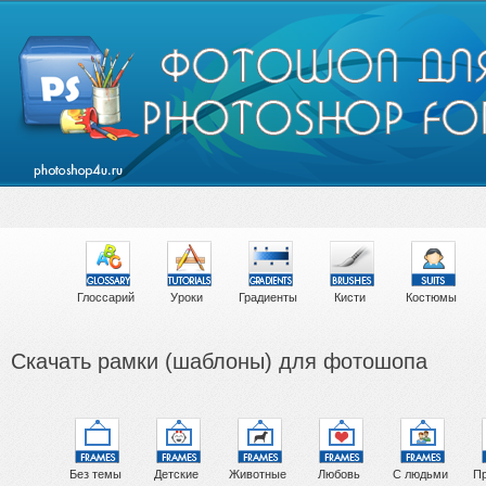
Глоссарий
Уроки
Градиенты
Кисти
Костюмы
Скачать рамки (шаблоны) для фотошопа
Без темы
Детские
Животные
Любовь
С людьми
Пр