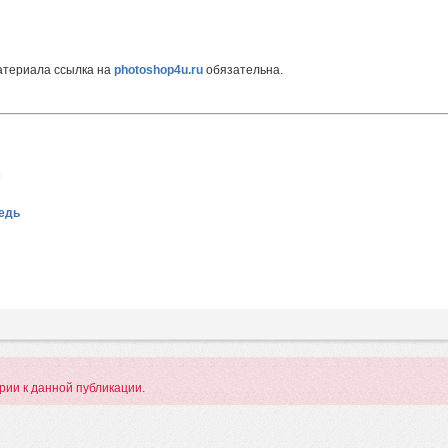
атериала ссылка на
photoshop4u.ru
обязательна.
м
бедь
арии к данной публикации.