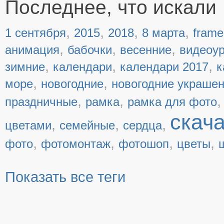
Последнее, что искали
,
,
,
,
1 сентября
2015
2018
8 марта
frame
,
,
,
анимация
бабочки
весенние
видеоу
,
,
,
зимние
календари
календари 2017
к
,
,
море
новогодние
новогодние украше
,
,
праздничные
рамка
рамка для фото
скач
,
,
,
цветами
семейные
сердца
,
,
,
,
фото
фотомонтаж
фотошоп
цветы
Показать все теги