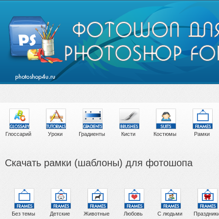
Глоссарий
Уроки
Градиенты
Кисти
Костюмы
Рамки
Скачать рамки (шаблоны) для фотошопа
Без темы
Детские
Животные
Любовь
С людьми
Праздник