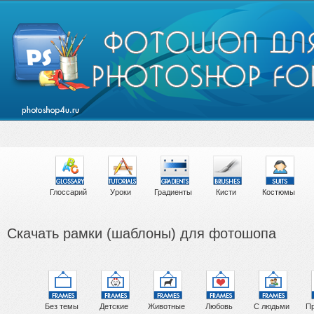
Глоссарий
Уроки
Градиенты
Кисти
Костюмы
Скачать рамки (шаблоны) для фотошопа
Без темы
Детские
Животные
Любовь
С людьми
Пр