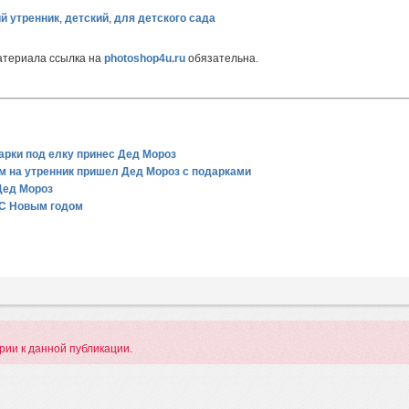
й утренник
,
детский
,
для детского сада
атериала ссылка на
photoshop4u.ru
обязательна.
арки под елку принес Дед Мороз
ам на утренник пришел Дед Мороз с подарками
 Дед Мороз
 С Новым годом
арии к данной публикации.