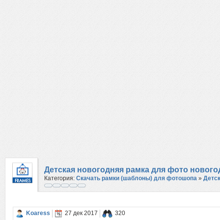
Детская новогодняя рамка для фото новогод
Категория:
Скачать рамки (шаблоны) для фотошопа
»
Детс
ней зажег
Koaress
27 дек 2017
320