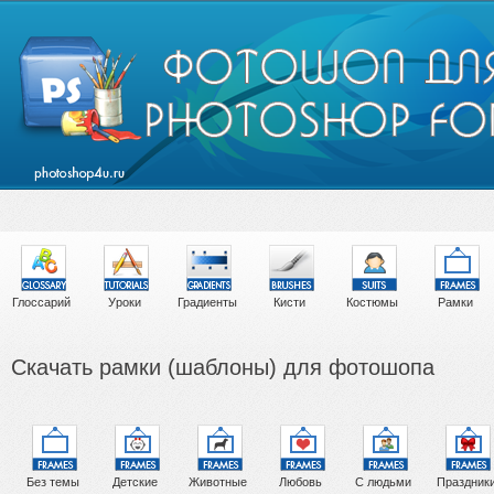
Глоссарий
Уроки
Градиенты
Кисти
Костюмы
Рамки
Скачать рамки (шаблоны) для фотошопа
Без темы
Детские
Животные
Любовь
С людьми
Праздник