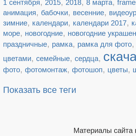
,
,
,
,
1 сентября
2015
2018
8 марта
frame
,
,
,
анимация
бабочки
весенние
видеоу
,
,
,
зимние
календари
календари 2017
к
,
,
море
новогодние
новогодние украше
,
,
праздничные
рамка
рамка для фото
скач
,
,
,
цветами
семейные
сердца
,
,
,
,
фото
фотомонтаж
фотошоп
цветы
Показать все теги
Материалы сайта 