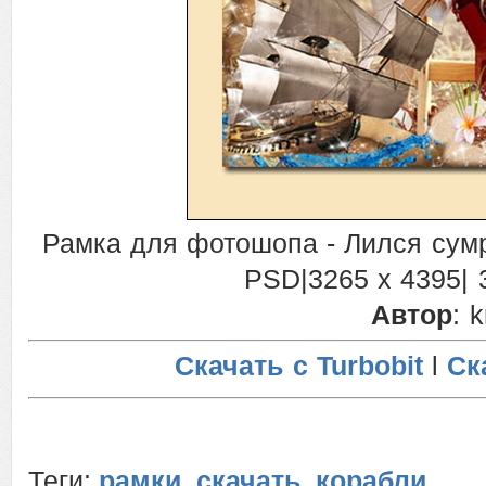
Рамка для фотошопа - Лился сумр
PSD
|3265
x
4395|
Автор
: 
Скачать с Turbobit
l
Ск
Теги:
рамки
,
скачать
,
корабли