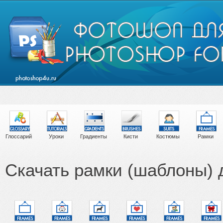
Глоссарий
Уроки
Градиенты
Кисти
Костюмы
Рамки
Скачать рамки (шаблоны)