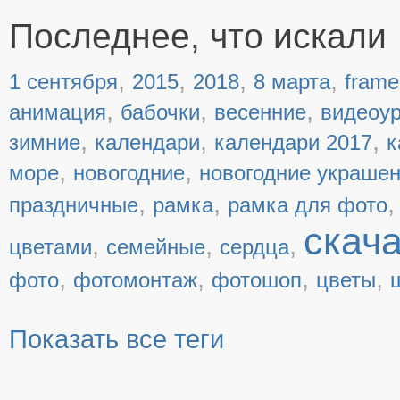
Последнее, что искали
,
,
,
,
1 сентября
2015
2018
8 марта
frame
,
,
,
анимация
бабочки
весенние
видеоу
,
,
,
зимние
календари
календари 2017
к
,
,
море
новогодние
новогодние украше
,
,
праздничные
рамка
рамка для фото
скач
,
,
,
цветами
семейные
сердца
,
,
,
,
фото
фотомонтаж
фотошоп
цветы
Показать все теги