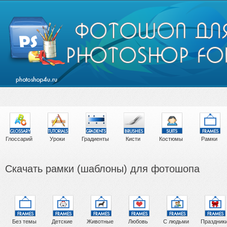
Глоссарий
Уроки
Градиенты
Кисти
Костюмы
Рамки
Скачать рамки (шаблоны) для фотошопа
Без темы
Детские
Животные
Любовь
С людьми
Праздник