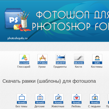
Глоссарий
Уроки
Градиенты
Кисти
Костюмы
Скачать рамки (шаблоны) для фотошопа
Без темы
Детские
Животные
Любовь
С людьми
Пр