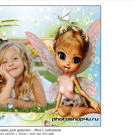
амка для девочек – Фея с зайчиком
SD |4500 x 3500 | 300 dpi |50 MB