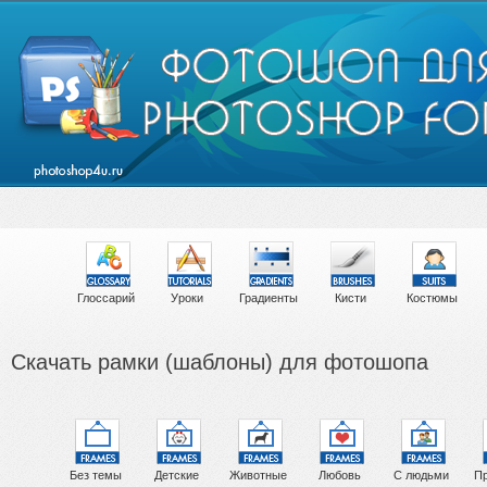
Глоссарий
Уроки
Градиенты
Кисти
Костюмы
Скачать рамки (шаблоны) для фотошопа
Без темы
Детские
Животные
Любовь
С людьми
Пр