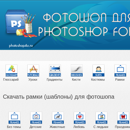
Глоссарий
Уроки
Градиенты
Кисти
Костюмы
Рамки
Скачать рамки (шаблоны) для фотошопа
Без темы
Детские
Животные
Любовь
С людьми
Праздник