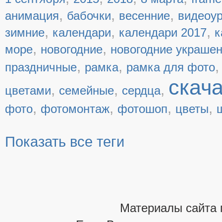
,
,
,
анимация
бабочки
весенние
видеоу
,
,
,
зимние
календари
календари 2017
к
,
,
море
новогодние
новогодние украше
,
,
праздничные
рамка
рамка для фото
скач
,
,
,
цветами
семейные
сердца
,
,
,
,
фото
фотомонтаж
фотошоп
цветы
Показать все теги
Материалы сайта 