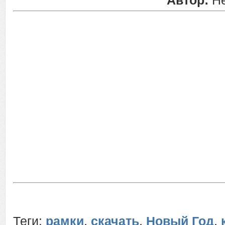
Автор:
Не
Теги:
рамки
,
скачать
,
Новый Год
,