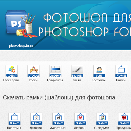
Глоссарий
Уроки
Градиенты
Кисти
Костюмы
Рамки
Скачать рамки (шаблоны) для фотошопа
Без темы
Детские
Животные
Любовь
С людьми
Праздник