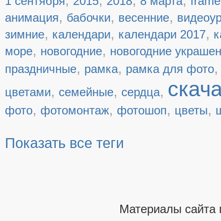
1 сентября
2015
2018
8 марта
frame
,
,
,
анимация
бабочки
весенние
видеоу
,
,
,
зимние
календари
календари 2017
к
,
,
море
новогодние
новогодние украше
,
,
праздничные
рамка
рамка для фото
скач
,
,
,
цветами
семейные
сердца
,
,
,
,
фото
фотомонтаж
фотошоп
цветы
Показать все теги
Материалы сайта 