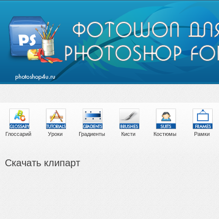
Глоссарий
Уроки
Градиенты
Кисти
Костюмы
Рамки
Скачать клипарт