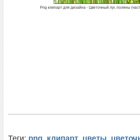
Png клипарт для дизайна - Цветочный луг, поляны (часть
Теги:
png
,
клипарт
,
цветы
,
цветоч