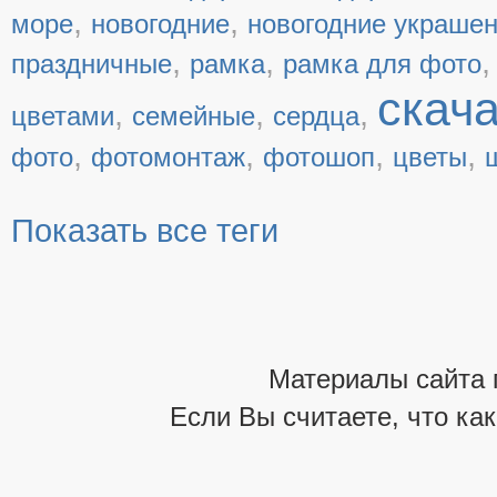
,
,
море
новогодние
новогодние украше
,
,
праздничные
рамка
рамка для фото
скач
,
,
,
цветами
семейные
сердца
,
,
,
,
фото
фотомонтаж
фотошоп
цветы
Показать все теги
Материалы сайта 
Если Вы считаете, что ка