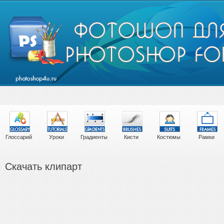
Глоссарий
Уроки
Градиенты
Кисти
Костюмы
Рамки
Скачать клипарт