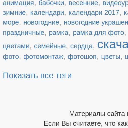
,
,
,
анимация
бабочки
весенние
видеоу
,
,
,
зимние
календари
календари 2017
к
,
,
море
новогодние
новогодние украше
,
,
праздничные
рамка
рамка для фото
скач
,
,
,
цветами
семейные
сердца
,
,
,
,
фото
фотомонтаж
фотошоп
цветы
Показать все теги
Материалы сайта 
Если Вы считаете, что ка