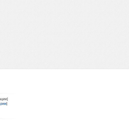
ации]
арии
]