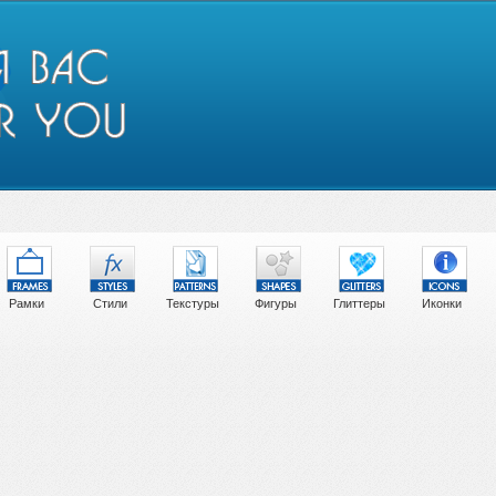
Рамки
Стили
Текстуры
Фигуры
Глиттеры
Иконки