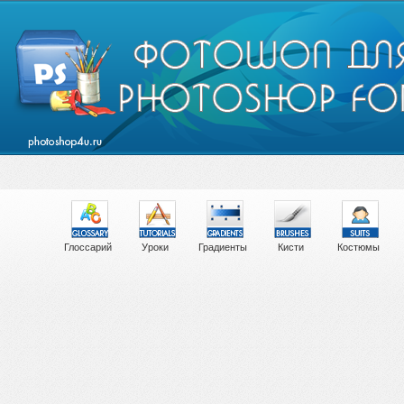
Глоссарий
Уроки
Градиенты
Кисти
Костюмы